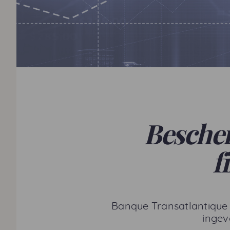
Bescher
f
Banque Transatlantique 
ingev