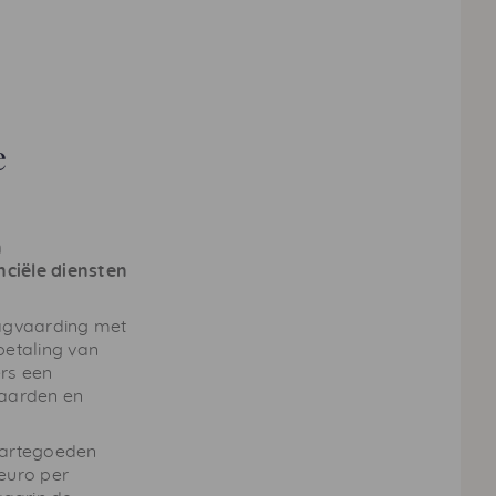
e
n
ciële diensten
dagvaarding met
betaling van
rs een
waarden en
aartegoeden
euro per