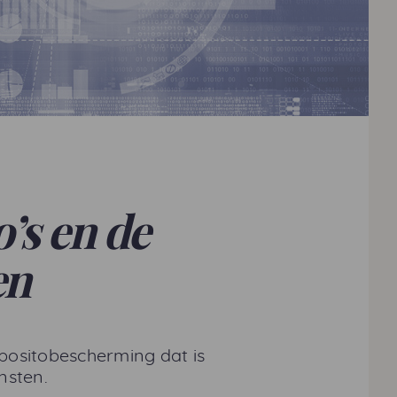
’s en de
en
positobescherming dat is
nsten.