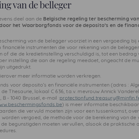
ng van de belleger
evens deel aan de
Belgische regeling ter bescherming va
 door het Waarborgfonds voor de deposito’s en de financ
escherming van de belegger voorziet in een vergoeding bij e
 financiële instrumenten die voor rekening van de beleggers
f die de kredietinstelling verschuldigd is, tot een bedrag
per instelling die aan de regeling meedoet, ongeacht de m
jn uitgedrukt.
hierover meer informatie worden verkregen.
onds voor deposito’s en financiële instrumenten (adres : A
 de Thesaurie, lokaal C 636, t.a.v. mevrouw Annick Vanderel
 B - 1040 Brussel, e-mail :
protectionfund.treasury@minfin.f
www.beschermingsfonds.be
) is meer informatie beschikbaar
aarden die vervuld moeten zijn voor een tussenkomst, ove
n worden vergoed, de methode voor de berekening van de 
de begunstigden moeten vervullen, alsook de praktische 
edures.