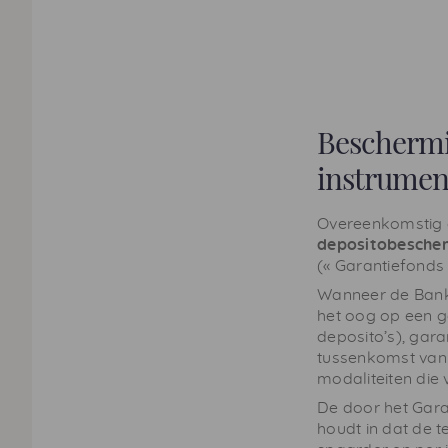
Beschermin
instrumen
Overeenkomstig 
depositobescher
(« Garantiefonds 
Wanneer de Bank 
het oog op een ge
deposito’s), gar
tussenkomst van 
modaliteiten die 
De door het Gara
houdt in dat de 