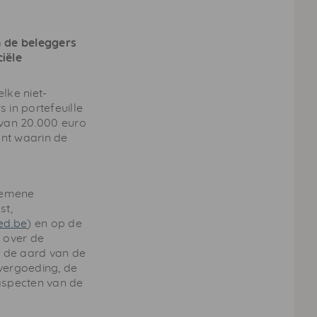
n de beleggers
iële
lke niet-
 in portefeuille
 van 20.000 euro
unt waarin de
lgemene
st,
ed.be
) en op de
 over de
r de aard van de
vergoeding, de
aspecten van de