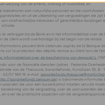
verwerping van de erfenis, ontslag of invaliditeit; en
 toebehoren aan natuurlijke personen en die voortvloeien u
gsprestaties en uit de uitbetaling van vergoedingen die zij
 van strafrechtelijke inbreuken of gerechtelijke dwalingen
 schade.
s te verkrijgen bij de Bank en in het informatieblad over d
n de cliënt wordt overhandigd bij het begin van de relatie.
nformations peuvent être obtenues auprès de la Banque ai
ns sur la protection des dépôts remise au client lors de l’en
 Informatieblad over de bescherming van deposito’s.
[
PD
onds voor de financiële diensten (adres : Federale Overheids
ratie van de Thesaurie, Garantiefonds, Kunstlaan 30, B - 10
: 02/57 969 19, e-mail :
garantiefonds.thesaurie@minfin.fed
http://garantiefonds.belgium.be
) is bijkomende informatie
orwaarden die voor een tussenkomst moeten vervuld moeten
 berekening van de vergoeding, over de voorwaarden die 
, en over de praktische aspecten van de vergoedingsproce