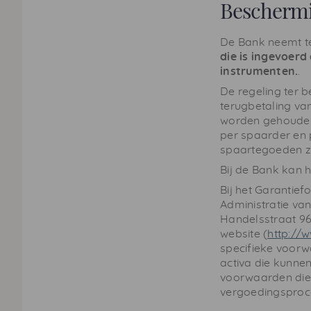
Beschermi
De Bank neemt t
die is ingevoerd
instrumenten.
.
De regeling ter b
terugbetaling van
worden gehouden o
per spaarder en 
spaartegoeden zi
Bij de Bank kan 
Bij het Garantief
Administratie van
Handelsstraat 96,
website (
http://
specifieke voorw
activa die kunne
voorwaarden die 
vergoedingsproc