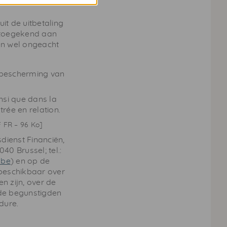
it de uitbetaling
n toegekend aan
 en wel ongeacht
e bescherming van
nsi que dans la
trée en relation.
F
FR
– 96 Ko]
dienst Financiën,
40 Brussel; tel.:
.be
) en op de
 beschikbaar over
 zijn, over de
de begunstigden
dure.