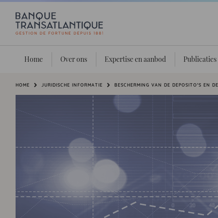
Home
Over ons
Expertise en aanbod
Publicaties
Je bent hier:
HOME
JURIDISCHE INFORMATIE
BESCHERMING VAN DE DEPOSITO’S EN D