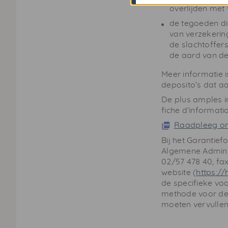
overlijden met 
de tegoeden die
van verzekerin
de slachtoffers
de aard van de
Meer informatie i
deposito’s dat aa
De plus amples i
fiche d’informatio
Raadpleeg ons
Bij het Garantief
Algemene Administ
02/57 478 40, fax 
website (
https://
de specifieke vo
methode voor de
moeten vervullen