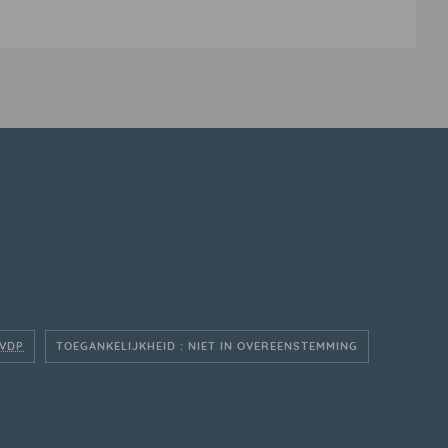
VDP
TOEGANKELIJKHEID : NIET IN OVEREENSTEMMING
ANÇAIS
EDERLANDSE WEBSITE