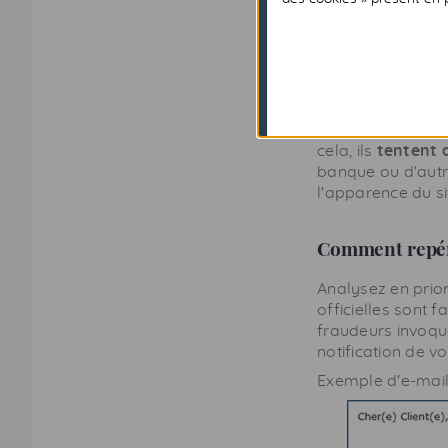
frauduleuses sur 
aperçu des piège
Le
phishing
(o
Les fraudeurs sou
cela, ils
tentent 
banque ou d'autre
l'apparence du si
Comment repér
Analysez en prior
officielles sont f
fraudeurs invoque
notification de v
Exemple d'e-mai