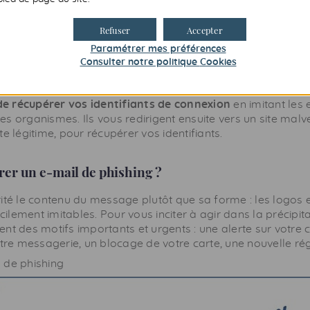
vos comptes. Voici un inventaire des fraudes sur internet p
s les plus fréquemment rencontrés.
Refuser
Accepter
Paramétrer mes préférences
u hameçonnage)
Consulter notre politique
Cookies
haitent pouvoir se connecter à vos comptes et utiliser votr
de récupérer vos identifiants de connexion
en imitant les 
s organismes. Ils vous redirigent ensuite vers un site malve
te légitime, pour récupérer vos identifiants.
er un e-mail de
phishing
?
ité le contenu du message plutôt que sa forme : les logos 
acilement imitables. Pour vous inciter à agir dans la précipita
nt des motifs importants et urgents : une alerte sur votre
otre messagerie, un blocage de votre carte, une nouvelle rég
l de
phishing