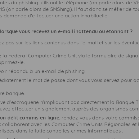
iantes du
phishing
utilisant le téléphone (on parle alors de
Vi
SMS (on parle alors de
SMShing
). Il faut donc se méfier de to
s demande d'effectuer une action inhabituelle.
orsque vous recevez un e-mail inattendu ou étonnant ?
ez pas sur les liens contenus dans l'e-mail et sur les éventu
z la
Federal Computer Crime Unit
via le formulaire de signa
pprimez-le.
voir répondu à un e-mail de
phishing
édiatement le mot de passe dont vous vous servez pour ac
re banque.
tive d’escroquerie n’impliquant pas directement la Banque 
uvez effectuer un signalement auprès des organismes com
un délit commis en ligne
, rendez-vous dans votre commissa
x collaborent avec les
Computer Crime Units
Régionales et 
alisées dans la lutte contre les crimes informatiques ;