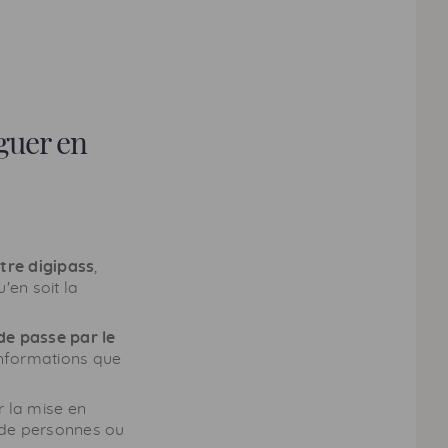
guer en
tre digipass
,
'en soit la
de passe par le
informations que
 la mise en
de personnes ou