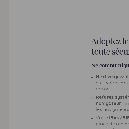
Adoptez l
toute sécu
Ne communiquez
Ne divulguez à
etc : votre con
raison.
Refusez systém
navigateur :
mê
les navigateur
Votre
IBAN
/
RI
place de règle