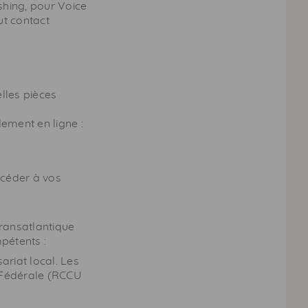
shing
, pour
Voice
ut contact
elles pièces
lement en ligne :
céder à vos
Transatlantique
pétents :
riat local. Les
Fédérale (
RCCU