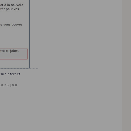
sur internet
ours par