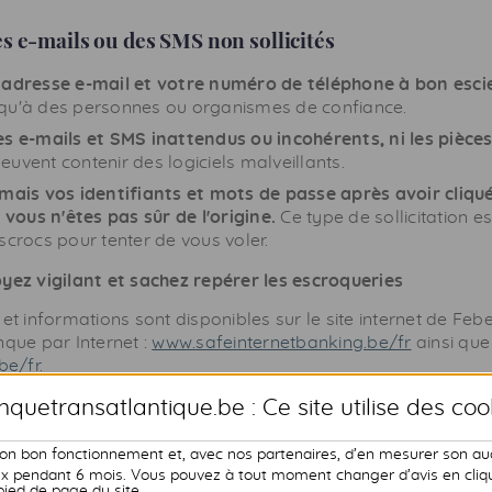
s e-mails ou des SMS non sollicités
 adresse e-mail et votre numéro de téléphone à bon esci
u'à des personnes ou organismes de confiance.
es e-mails et SMS inattendus ou incohérents, ni les pièces
peuvent contenir des logiciels malveillants.
amais vos identifiants et mots de passe après avoir cliqué
vous n'êtes pas sûr de l'origine.
Ce type de sollicitation 
 escrocs pour tenter de vous voler.
oyez vigilant et sachez repérer les escroqueries
et informations sont disponibles sur le site internet de Febe
nque par Internet :
www.safeinternetbanking.be/fr
ainsi que
be/fr
.
quetransatlantique.be : Ce site utilise des
coo
t fraudes
son bon fonctionnement et, avec nos partenaires, d’en mesurer son au
 pendant 6 mois. Vous pouvez à tout moment changer d’avis en cliqua
 Internet tentent par tous les moyens de réaliser des opér
pied de page du site.