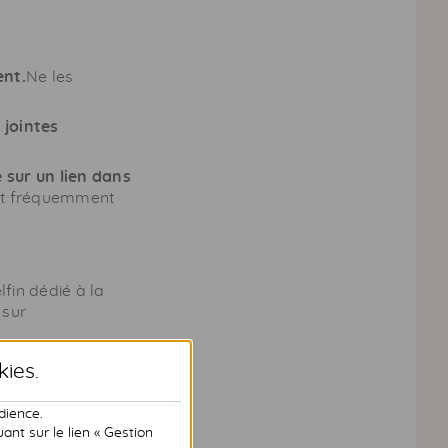
ent.
Ne les
 jointes
 sur un lien dans
est fréquemment
lfin dédié à la
 sur
kies
.
dience.
nt sur le lien « Gestion
ations