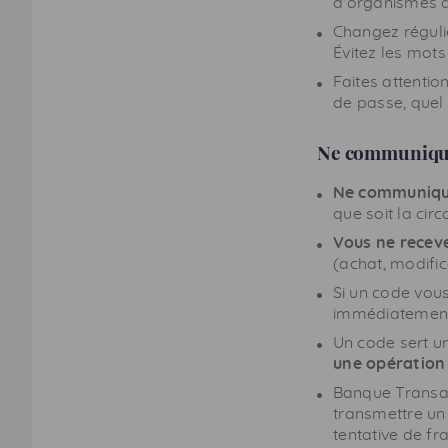
d'organismes d
Changez réguliè
Évitez les mots
Faites attention
de passe, quel 
Ne communique
Ne communique
que soit la cir
Vous ne receve
(achat, modifi
Si un code vous 
immédiatement 
Un code sert un
une opération
Banque Transat
transmettre un 
tentative de fr