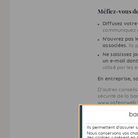
Méfiez-vous de
Diffusez votre
communiquez q
N'ouvrez pas l
associées.
Ils 
Ne saisissez j
un e-mail dont 
utilisé par les
En entreprise, s
D’autres conseils 
sécurité de la ba
www.safeonweb.
ban
Arnaques e
Ils permettent d’assurer 
Nous conservons vos choix
Les fraudeurs sur
des cookies » présent en 