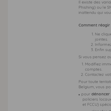
Il existe des var
Phishing
) ou le 
inattendu qui vou
Comment réagir l
Ne cliqu
jointes.
Informe
Enfin su
Si vous pensez a
Modifiez imm
comptes.
Contactez vot
Pour toute tenta
Belgium, vous po
pour
dénoncer 
policiers locau
et
FCCU
) spéci