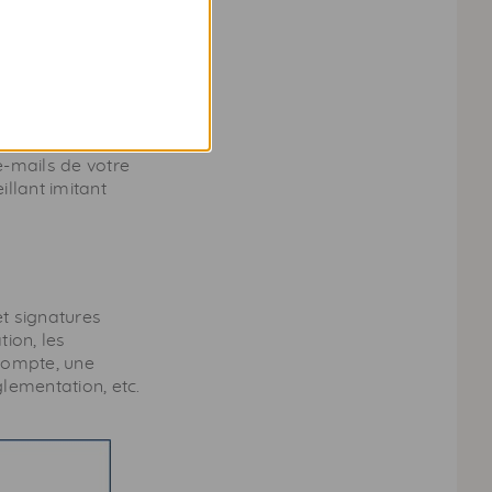
our avoir un
e argent. Pour
e-mails de votre
illant imitant
et signatures
tion, les
 compte, une
lementation, etc.