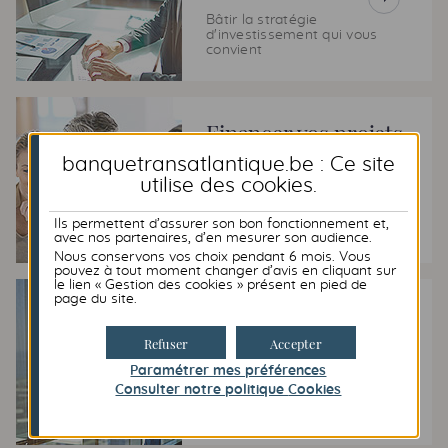
Bâtir la stratégie
d'investissement qui vous
convient
Financer vos projets
banquetransatlantique.be : Ce site
Offre de crédits
utilise des
cookies
.
Ils permettent d’assurer son bon fonctionnement et,
avec nos partenaires, d’en mesurer son audience.
Nous conservons vos choix pendant 6 mois. Vous
pouvez à tout moment changer d’avis en cliquant sur
le lien « Gestion des cookies » présent en pied de
page du site.
Offre de
Private Equity
Refuser
Accepter
Paramétrer mes préférences
Diversifier votre patrimoine
Consulter notre politique
Cookies