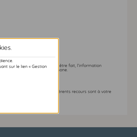
kies
.
dience.
 de BTB
.
privilégiée. Si cela ne peut être fait, l’information
nt sur le lien « Gestion
rs d'un entretien ou par téléphone.
ire part d’une réclamation, différents recours sont à votre