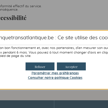
formité effectif du service.
conséquence.
cessibilité
quetransatlantique.be : Ce site utilise des
coo
nous
.
son bon fonctionnement et, avec nos partenaires, d’en mesurer son au
és à utiliser nos services,
contactez le correspondant accessibilité
e du raisonnable, la correction en ligne du défaut d’accessibilité sera 
 pendant 6 mois. Vous pouvez à tout moment changer d’avis en cliqua
n vos souhaits : par écrit dans un document ou courriel, ou à l’oral lo
pied de page du site.
Refuser
Accepter
ssibilité de déposer une réclamation ou de saisir le médiateur. Pour fa
Paramétrer mes préférences
Consulter notre politique
Cookies
t.lu/contact-2/
)