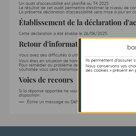
Un audit d'accessibilité est planifié au T4 2025.
Le résultat de cet audit permettra d'estimer le niveau de con
La présente déclaration d'accessibilité sera mise à jour en 
Établissement de la déclaration d'ac
Cette déclaration a été établie le 26/06/2025.
Retour d'information et contact
ban
Vous avez des difficultés à utiliser nos services,
contactez-
Ils permettent d’assurer 
Vous êtes en situation de handicap et vous avez des difficult
Pour remédier au problème de manière durable et dans la mesur
Nous conservons vos choix
souhaitée vous sera transmise dans un format accessible selo
des cookies » présent en 
Voies de recours
Si la réponse apportée ne vous satisfait pas, vous avez la po
disposition :
Écrire un message au Défenseur des droits (
https://ce