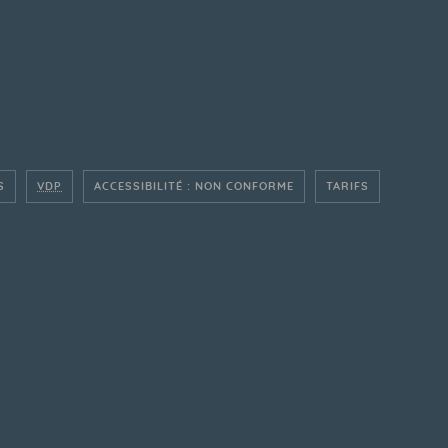
S
VDP
ACCESSIBILITÉ : NON CONFORME
TARIFS
ÇAIS
ERLANDSE WEBSITE
NTIQUE BELGIUM